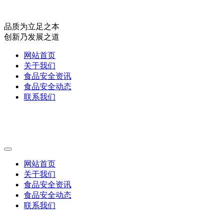
品质为立足之本
创新乃发展之道
网站首页
关于我们
食品安全资讯
食品安全动态
联系我们
网站首页
关于我们
食品安全资讯
食品安全动态
联系我们